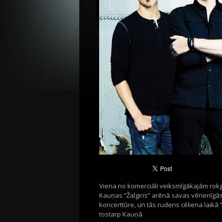
Viena no komerciāli veiksmīgākajām rok
Kauņas “Žalgiris” arēnā savas vērienīgās
koncerttūre, un tās rudens cēliena laikā 
tostarp Kauņā.