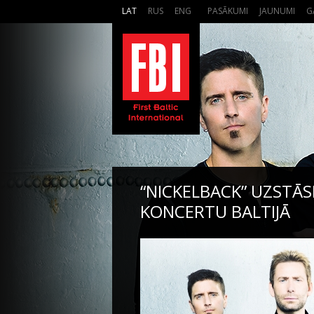
LAT
RUS
ENG
PASĀKUMI
JAUNUMI
G
“NICKELBACK” UZSTĀSI
KONCERTU BALTIJĀ