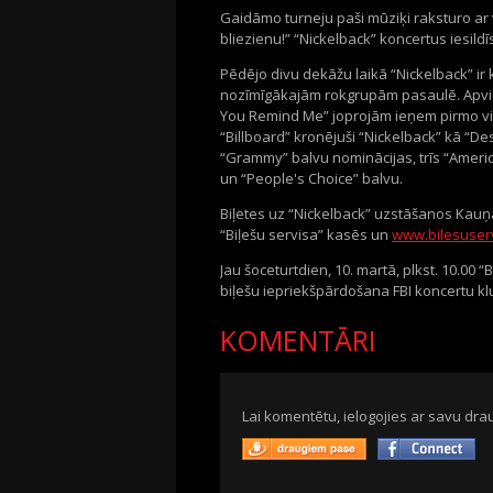
Gaidāmo turneju paši mūziķi raksturo ar v
bliezienu!” “Nickelback” koncertus iesild
Pēdējo divu dekāžu laikā “Nickelback” ir
nozīmīgākajām rokgrupām pasaulē. Apvien
You Remind Me” joprojām ieņem pirmo vi
“Billboard” kronējuši “Nickelback” kā “D
“Grammy” balvu nominācijas, trīs “Amer
un “People's Choice” balvu.
Biļetes uz “Nickelback” uzstāšanos Kau
“Biļešu servisa” kasēs un
www.bilesuserv
Jau šoceturtdien, 10. martā, plkst. 10.00 
biļešu iepriekšpārdošana FBI koncertu kl
KOMENTĀRI
Lai komentētu, ielogojies ar savu drau