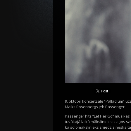
9. oktobrī koncertzālē “Palladium” uzs
Maiks Rosenbergs jeb Passenger.
Passenger hits “Let Her Go” mūzikas v
tuvākajā laikā mākslinieks izziņos s
kā solomākslinieks sniedzis neskait