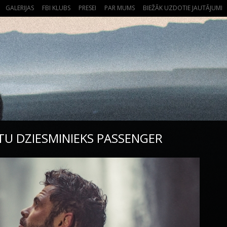
GALERIJAS
FBI KLUBS
PRESEI
PAR MUMS
BIEŽĀK UZDOTIE JAUTĀJUMI
ITU DZIESMINIEKS PASSENGER