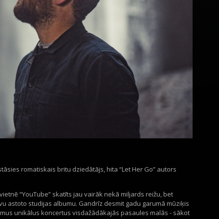
tāsies romatiskais britu dziedātājs, hita “Let Her Go” autors
ietnē “YouTube” skatīts jau vairāk nekā miljards reižu, bet
avu astoto studijas albumu. Gandrīz desmit gadu garumā mūziķis
āmus unikālus koncertus visdažādākajās pasaules malās - sākot