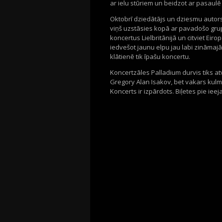
ar ielu stūriem un beidzot ar pasaul
Oktobrī dziedātājs un dziesmu autor
viņš uzstāsies kopā ar pavadošo gru
koncertus Lielbritānijā un citviet Eir
iedvešot jaunu elpu jau labi zināmajā
klātienē tik īpašu koncertu.
Koncertzāles Palladium durvis tiks at
Gregory Alan Isakov, bet vakars kulm
Koncerts ir izpārdots. Biļetes pie i