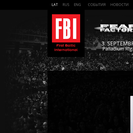
LAT
RUS
ENG
СОБЫТИЯ
НОВОСТИ
3. SEPTEMB
Palladium Rīg