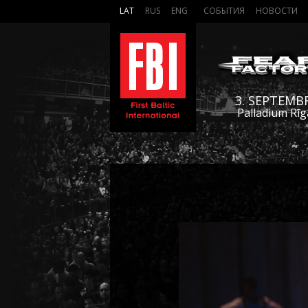
LAT
RUS
ENG
СОБЫТИЯ
НОВОСТИ
3. SEPTEMB
Palladium Rīg