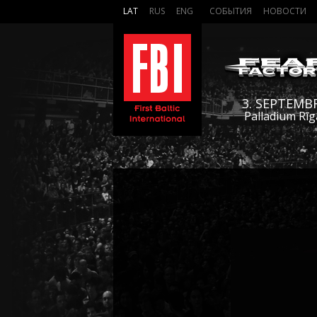
LAT
RUS
ENG
СОБЫТИЯ
НОВОСТИ
3. SEPTEMB
Palladium Rīg