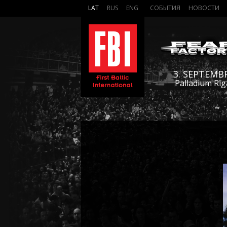
LAT
RUS
ENG
СОБЫТИЯ
НОВОСТИ
3. SEPTEMB
Palladium Rīg