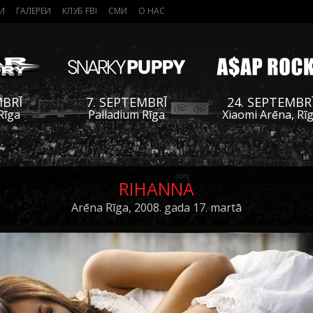
И
ГАЛЕРЕИ
КЛУБ FBI
СМИ
О НАС
MBRĪ
7. SEPTEMBRĪ
24. SEPTEMBR
Rīga
Palladium Rīga
Xiaomi Arēna, Rī
RIHANNA
Arēna Rīga, 2008. gada 17. martā