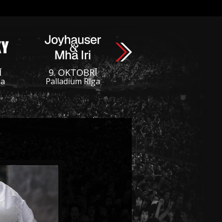
Ī
9. OKTOBRĪ
ga
Palladium Rīga