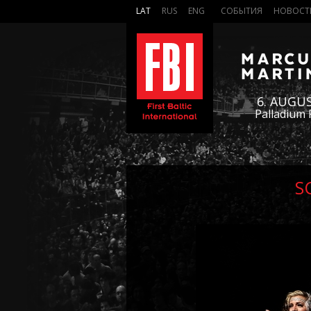
LAT
RUS
ENG
СОБЫТИЯ
НОВОСТ
6. AUGU
Palladium 
S