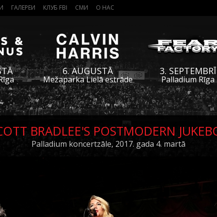
И
ГАЛЕРЕИ
КЛУБ FBI
СМИ
О НАС
STĀ
6. AUGUSTĀ
3. SEPTEMBRĪ
Rīga
Mežaparka Lielā estrāde
Palladium Rīga
COTT BRADLEE'S POSTMODERN JUKEB
Palladium koncertzāle, 2017. gada 4. martā