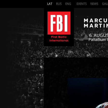
LAT
RUS
ENG
EVENTS
NEWS
GAL
6. AUGU
Palladium 