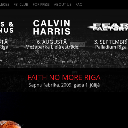
LERIES
FBI CLUB
FOR PRESS
ABOUT US
FAQ
STĀ
6. AUGUSTĀ
3. SEPTEMBRĪ
Rīga
Mežaparka Lielā estrāde
Palladium Rīga
FAITH NO MORE RĪGĀ
Sapņu fabrika, 2009. gada 1. jūlijā