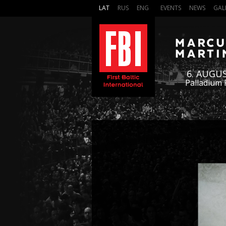
LAT
RUS
ENG
EVENTS
NEWS
GAL
6. AUGU
Palladium 