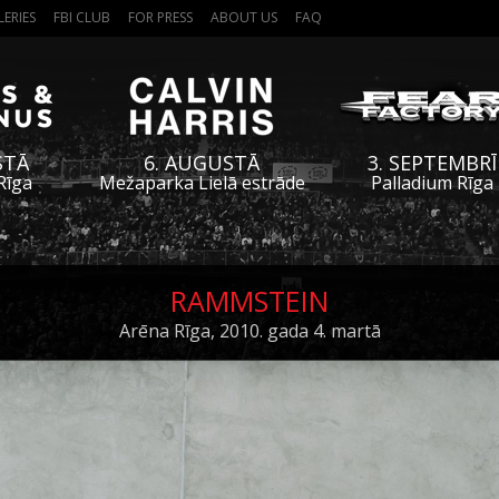
LERIES
FBI CLUB
FOR PRESS
ABOUT US
FAQ
STĀ
6. AUGUSTĀ
3. SEPTEMBRĪ
Rīga
Mežaparka Lielā estrāde
Palladium Rīga
RAMMSTEIN
Arēna Rīga, 2010. gada 4. martā