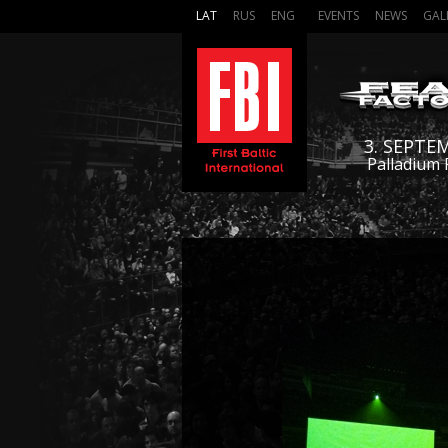
LAT
RUS
ENG
EVENTS
NEWS
GAL
3. SEPTE
Palladium 