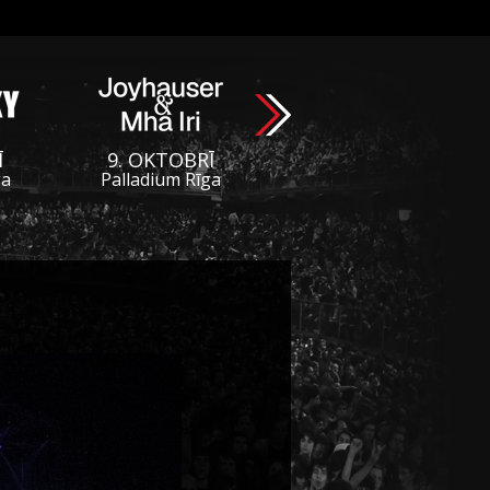
Ī
9. OKTOBRĪ
ga
Palladium Rīga