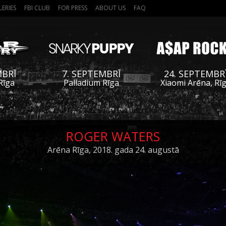
LERIES
FBI CLUB
FOR PRESS
ABOUT US
FAQ
MBRĪ
7. SEPTEMBRĪ
24. SEPTEMBR
Rīga
Palladium Rīga
Xiaomi Arēna, Rī
ROGER WATERS
Arēna Rīga, 2018. gada 24. augustā