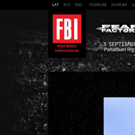
LAT
RUS
ENG
PASĀKUMI
JAUNUMI
G
3. SEPTEMB
Palladium Rīg