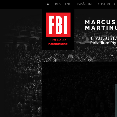
LAT
RUS
ENG
PASĀKUMI
JAUNUMI
G
6. AUGUST
Palladium Rīg