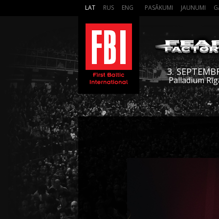
LAT
RUS
ENG
PASĀKUMI
JAUNUMI
G
3. SEPTEMB
Palladium Rīg