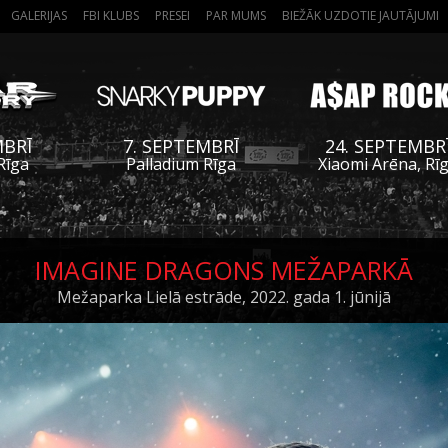
GALERIJAS
FBI KLUBS
PRESEI
PAR MUMS
BIEŽĀK UZDOTIE JAUTĀJUMI
MBRĪ
7. SEPTEMBRĪ
24. SEPTEMBR
Rīga
Palladium Rīga
Xiaomi Arēna, Rī
IMAGINE DRAGONS MEŽAPARKĀ
Mežaparka Lielā estrāde, 2022. gada 1. jūnijā