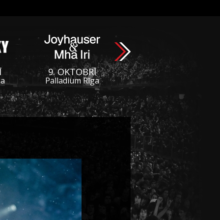
Ī
9. OKTOBRĪ
ga
Palladium Rīga