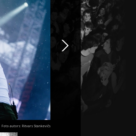
Foto autors: Ritvars Stankevičs