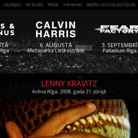
GALERIJAS
FBI KLUBS
PRESEI
PAR MUMS
BIEŽĀK UZDOTIE JAUTĀJUMI
STĀ
6. AUGUSTĀ
3. SEPTEMBRĪ
Rīga
Mežaparka Lielā estrāde
Palladium Rīga
LENNY KRAVITZ
Arēna Rīga, 2008. gada 21. jūnijā