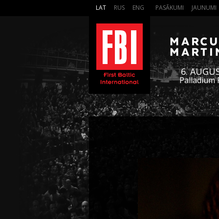
LAT
RUS
ENG
PASĀKUMI
JAUNUMI
6. AUGU
Palladium 