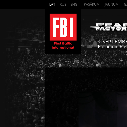
LAT
RUS
ENG
PASĀKUMI
JAUNUMI
G
3. SEPTEMB
Palladium Rīg