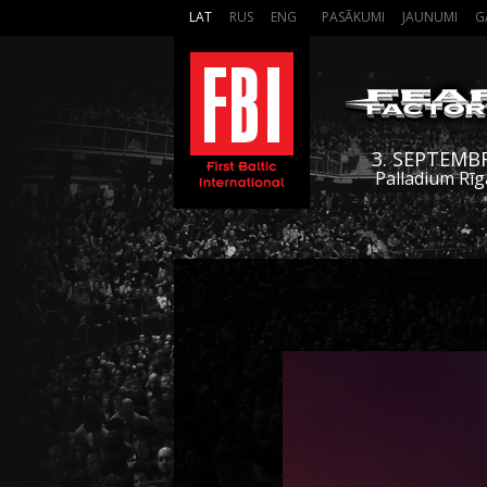
LAT
RUS
ENG
PASĀKUMI
JAUNUMI
G
3. SEPTEMB
Palladium Rīg