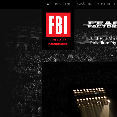
LAT
RUS
ENG
PASĀKUMI
JAUNUMI
G
3. SEPTEMB
Palladium Rīg