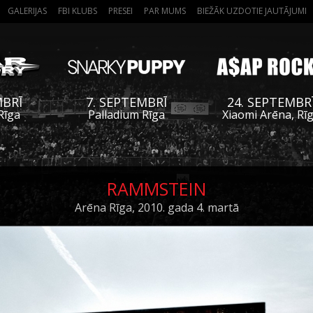
GALERIJAS
FBI KLUBS
PRESEI
PAR MUMS
BIEŽĀK UZDOTIE JAUTĀJUMI
MBRĪ
7. SEPTEMBRĪ
24. SEPTEMBR
Rīga
Palladium Rīga
Xiaomi Arēna, Rī
RAMMSTEIN
Arēna Rīga, 2010. gada 4. martā