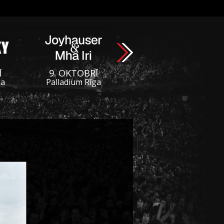
Ī
9. OKTOBRĪ
ga
Palladium Rīga