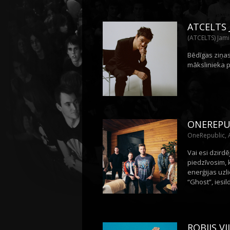
ATCELTS
(ATCELTS) Jami
Bēdīgas ziņas
mākslinieka p
ONEREPUB
OneRepublic, 
Vai esi dzirdē
piedzīvosim, 
enerģijas uzl
“Ghost”, iesi
ROBIJS V