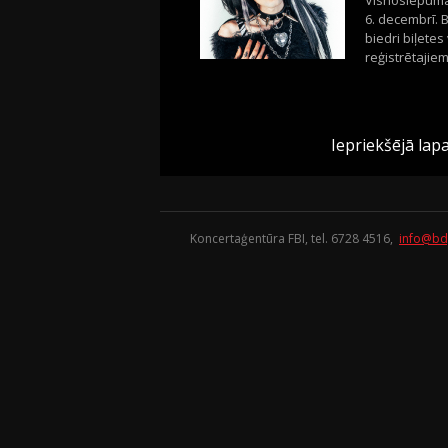
Visnoslēpuma
6. decembrī. B
biedri biļetes
reģistrētajiem
Iepriekšējā lap
Koncertaģentūra FBI, tel. 6728 4516,
info@bd