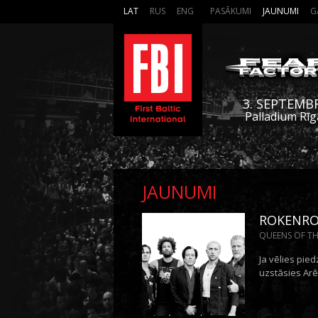
LAT
RUS
ENG
PASĀKUMI
JAUNUMI
G
3. SEPTEMB
Palladium Rīg
JAUNUMI
ROKENROL
QUEENS OF THE
Ja vēlies pie
uzstāsies Arēn