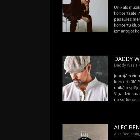
Unikāls muzik
koncertzālē P
pasaules mērog
koncertu klub
izmantojot kod
DADDY W
Daddy Was a M
Joprojām vien
koncertzālē P
unikālo spēju 
Viņa dziesmas
no šodienas p
ALEC BE
Alec Benjamin, 