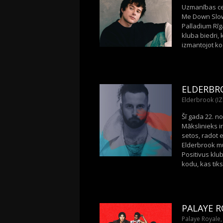
Uzmanības cen
Me Down Slowl
Palladium Rīga
kluba biedri, 
izmantojot kod
ELDERBR
Elderbrook (I
Šī gada 22. n
Mākslinieks ir
setos, radot 
Elderbrook mū
Positivus klu
kodu, kas tiks
PALAYE R
Palaye Royale,