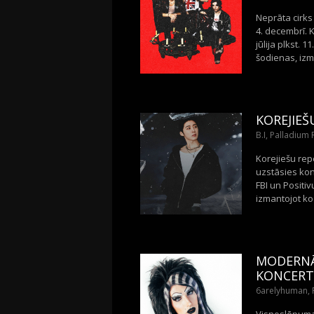
Neprāta cirks
4. decembrī. K
jūlija plkst. 
šodienas, izma
KOREJIEŠ
B.I, Palladium 
Korejiešu rep
uzstāsies konc
FBI un Positiv
izmantojot kod
MODERNĀ
KONCERT
6arelyhuman, P