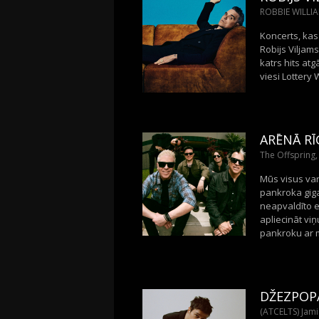
ROBBIE WILLIAM
Koncerts, kas
Robijs Viljam
katrs hits at
viesi Lottery 
ARĒNĀ RĪ
The Offspring,
Mūs visus var 
pankroka giga
neapvaldīto e
apliecināt vi
pankroku ar m
DŽEZPOPA
(ATCELTS) Jami