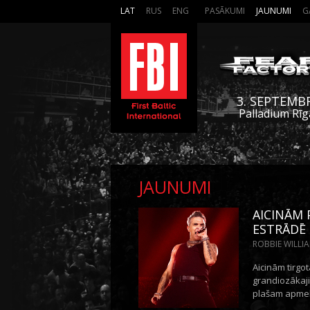
LAT
RUS
ENG
PASĀKUMI
JAUNUMI
G
3. SEPTEMB
Palladium Rīg
JAUNUMI
AICINĀM 
ESTRĀDĒ
ROBBIE WILLIAM
Aicinām tirgot
grandiozākaji
plašam apmek