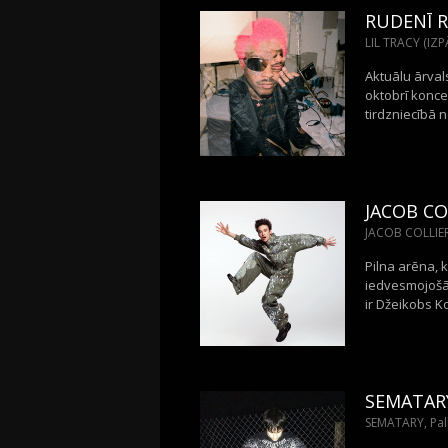
RUDENĪ R
LIL TRACY (IZP
Aktuālu ārval
oktobrī konce
tirdzniecībā n
JACOB CO
JACOB COLLIER
Pilna arēna, 
iedvesmojošāk
ir Džeikobs K
SEMATAR
SEMATARY, Pall