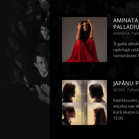
AMINATA
PALLADI
AMINATA, Pall
Šī gada oktob
radošajā ceļā
norisināsies 
JAPĀŅU 
MONO, Palladi
Kad klusums 
mūzika nav tik
kurā skaņa ru
12.00.