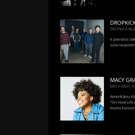
DROPKIC
DROPKICK MURP
Ir pienācis l
sola neaizmir
MACY GR
MACY GRAY, Pal
Amerikāņu dz
“On How Life I
mums koncert