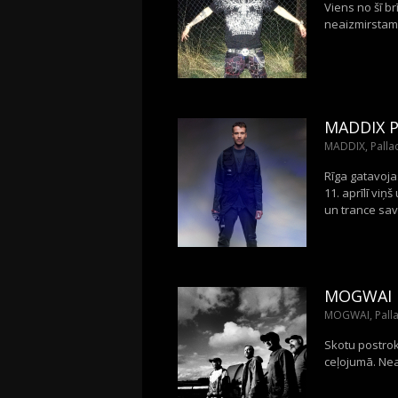
Viens no šī b
neaizmirstam
MADDIX 
MADDIX, Pallad
Rīga gatavoja
11. aprīlī viņ
un trance sav
MOGWAI 
MOGWAI, Palla
Skotu postrok
ceļojumā. Nea