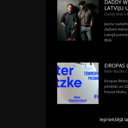
DADDY W
LATVIJU 
Daddy Was A Mi
Jaunu sadarbī
dažiem mēneši
Latvijā paredz
tīklā.
EIROPAS 
Ritter Butzke 
Eiropas līmeņ
pilsētās un 2
house klubu, 
Iepriekšējā l