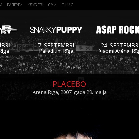
И
ГАЛЕРЕИ
КЛУБ FBI
СМИ
О НАС
MBRĪ
7. SEPTEMBRĪ
24. SEPTEMBR
Rīga
Palladium Rīga
Xiaomi Arēna, Rī
PLACEBO
Arēna Rīga, 2007. gada 29. maijā