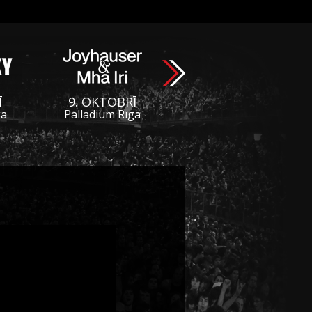
Ī
9. OKTOBRĪ
ga
Palladium Rīga