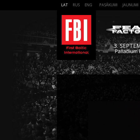
LAT
RUS
ENG
PASĀKUMI
JAUNUMI
3. SEPTE
Palladium 