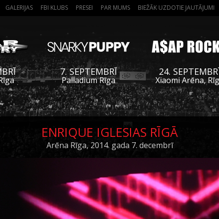
GALERIJAS
FBI KLUBS
PRESEI
PAR MUMS
BIEŽĀK UZDOTIE JAUTĀJUMI
MBRĪ
7. SEPTEMBRĪ
24. SEPTEMBR
Rīga
Palladium Rīga
Xiaomi Arēna, Rī
ENRIQUE IGLESIAS RĪGĀ
Arēna Rīga, 2014. gada 7. decembrī