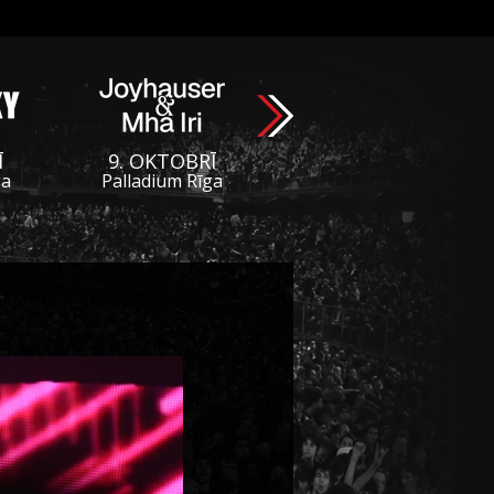
Ī
9. OKTOBRĪ
ga
Palladium Rīga