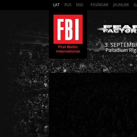
LAT
RUS
ENG
PASĀKUMI
JAUNUMI
G
3. SEPTEMB
Palladium Rīg