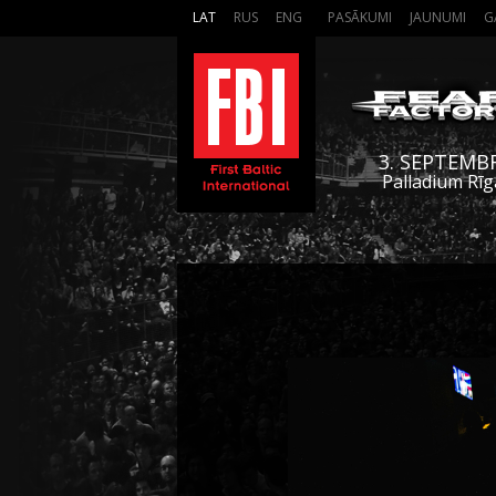
LAT
RUS
ENG
PASĀKUMI
JAUNUMI
G
3. SEPTEMB
Palladium Rīg