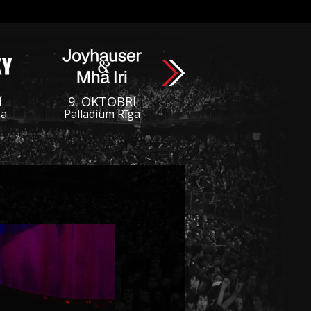
Ī
9. OKTOBRĪ
ga
Palladium Rīga