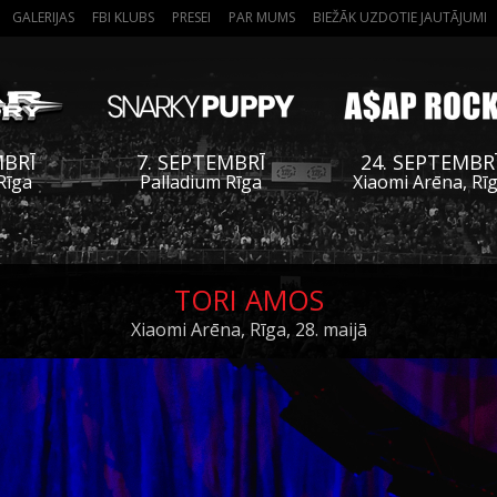
GALERIJAS
FBI KLUBS
PRESEI
PAR MUMS
BIEŽĀK UZDOTIE JAUTĀJUMI
MBRĪ
7. SEPTEMBRĪ
24. SEPTEMBR
Rīga
Palladium Rīga
Xiaomi Arēna, Rī
TORI AMOS
Xiaomi Arēna, Rīga, 28. maijā