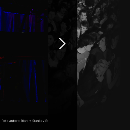
Foto autors: Ritvars Stankevičs