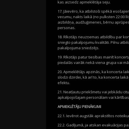
kas aizsedz apmeklētāja seju.
17. Jāievēro, ka atbilstoši spēkā esošaj
vecumu, nakts laikā (no pulksten 22:00 lī
aizbildņa, audžuģimenes, bērnu aprūpes 
personas.
18. Rīkotājs neuzņemas atbildību par konc
sniegto pakalpojumu kvalitāti. Pilnu atb
pakalpojuma sniedzējs.
19. Rīkotājs patur tiesības mainīt konce
piedalās vairāk nekā viena grupa vai mā
20. Apmeklētājs apzinās, ka koncerta lai
slodzi dzirdei, kā arī to, ka koncerta lai
efektu.
21. Neatļautu priekšmetu vai jebkādu ci
apkalpojošajam personālam vai kārtības
APMEKLĒTĀJU PIENĀKUMI
22.1. Ievērot augstāk aprakstītos noteik
22.2. Gadījumā, ja atskan evakuācijas pa