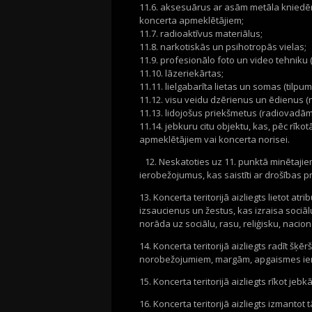
11.6. aksesuārus ar asām metāla kniedēm
koncerta apmeklētājiem;
11.7. radioaktīvus materiālus;
11.8. narkotiskās un psihotropās vielas;
11.9. profesionālo foto un video tehniku 
11.10. lāzeriekārtas;
11.11. lielgabarīta lietas un somas (tilpums
11.12. visu veidu dzērienus un ēdienus (
11.13. lidojošus priekšmetus (radiovadāmu
11.14. jebkuru citu objektu, kas, pēc rī
apmeklētājiem vai koncerta norisei.
12. Neskatoties uz 11. punktā minētajiem
ierobežojumus, kas saistīti ar drošības
13. Koncerta teritorijā aizliegts lietot a
izsaucienus un žestus, kas izraisa sociālu
norāda uz sociālu, rasu, reliģisku, naci
14. Koncerta teritorijā aizliegts radīt šķ
norobežojumiem, margām, apgaismes ier
15. Koncerta teritorijā aizliegts rīkot jeb
16. Koncerta teritorijā aizliegts izmant