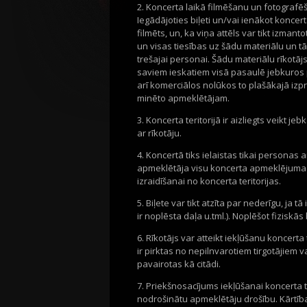
2. Koncerta laikā filmēšanu un fotografēša
Iegādājoties biļeti un/vai ienākot koncerta
filmēts, un, ka viņa attēls var tikt izmant
un visas tiesības uz šādu materiālu un tā
trešajai personai. Šādu materiālu rīkotājs
saviem ieskatiem visā pasaulē jebkuros 
arī komerciālos nolūkos to plašākajā izp
minēto apmeklētājam.
3. Koncerta teritorijā ir aizliegts veikt
ar rīkotāju.
4. Koncertā tiks ielaistas tikai personas 
apmeklētāja visu koncerta apmeklējuma l
izraidīšanai no koncerta teritorijas.
5. Biļete var tikt atzīta par nederīgu, ja t
ir noplēsta daļa u.tml.). Noplēšot fiziskā
6. Rīkotājs var atteikt iekļūšanu koncerta 
ir pirktas no nepilnvarotiem tirgotājiem va
pavairotas kā citādi.
7. Priekšnosacījums iekļūšanai koncerta te
nodrošinātu apmeklētāju drošību. Kārtība