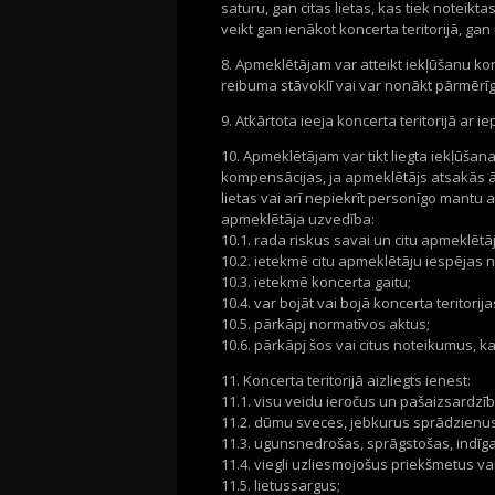
saturu, gan citas lietas, kas tiek noteik
veikt gan ienākot koncerta teritorijā, gan
8. Apmeklētājam var atteikt iekļūšanu konc
reibuma stāvoklī vai var nonākt pārmērī
9. Atkārtota ieeja koncerta teritorijā ar i
10. Apmeklētājam var tikt liegta iekļūšana 
kompensācijas, ja apmeklētājs atsakās ār
lietas vai arī nepiekrīt personīgo mantu a
apmeklētāja uzvedība:
10.1. rada riskus savai un citu apmeklētāj
10.2. ietekmē citu apmeklētāju iespējas n
10.3. ietekmē koncerta gaitu;
10.4. var bojāt vai bojā koncerta teritorij
10.5. pārkāpj normatīvos aktus;
10.6. pārkāpj šos vai citus noteikumus, ka
11. Koncerta teritorijā aizliegts ienest:
11.1. visu veidu ieročus un pašaizsardzīb
11.2. dūmu sveces, jebkurus sprādzienus
11.3. ugunsnedrošas, sprāgstošas, indīga
11.4. viegli uzliesmojošus priekšmetus vai
11.5. lietussargus;