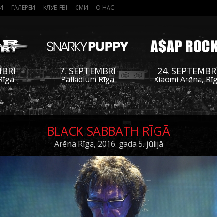
И
ГАЛЕРЕИ
КЛУБ FBI
СМИ
О НАС
MBRĪ
7. SEPTEMBRĪ
24. SEPTEMBR
Rīga
Palladium Rīga
Xiaomi Arēna, Rī
BLACK SABBATH RĪGĀ
Arēna Rīga, 2016. gada 5. jūlijā