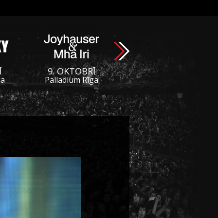
Ī
9. OKTOBRĪ
ga
Palladium Rīga