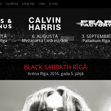
И
ГАЛЕРЕИ
КЛУБ FBI
СМИ
О НАС
STĀ
6. AUGUSTĀ
3. SEPTEMBRĪ
Rīga
Mežaparka Lielā estrāde
Palladium Rīga
BLACK SABBATH RĪGĀ
Arēna Rīga, 2016. gada 5. jūlijā