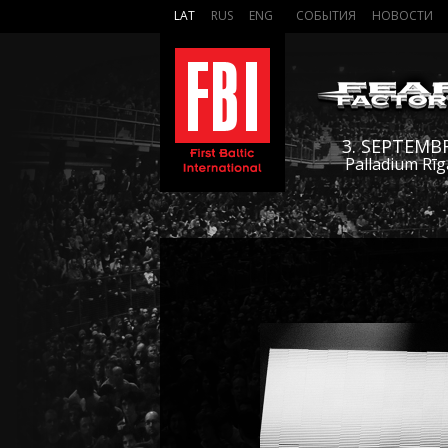
LAT
RUS
ENG
СОБЫТИЯ
НОВОСТИ
3. SEPTEMB
Palladium Rīg