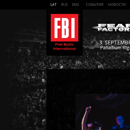
LAT
RUS
ENG
СОБЫТИЯ
НОВОСТИ
3. SEPTEMB
Palladium Rīg