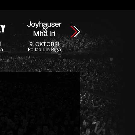
Ī
9. OKTOBRĪ
ga
Palladium Rīga