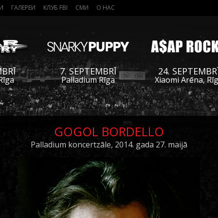
И
ГАЛЕРЕИ
КЛУБ FBI
СМИ
О НАС
MBRĪ
7. SEPTEMBRĪ
24. SEPTEMBR
Rīga
Palladium Rīga
Xiaomi Arēna, Rī
GOGOL BORDELLO
Palladium koncertzāle, 2014. gada 27. maijā