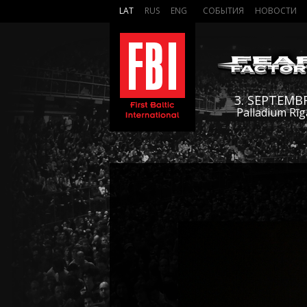
LAT
RUS
ENG
СОБЫТИЯ
НОВОСТИ
3. SEPTEMB
Palladium Rīg