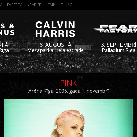
И
ГАЛЕРЕИ
КЛУБ FBI
СМИ
О НАС
STĀ
6. AUGUSTĀ
3. SEPTEMBRĪ
Rīga
Mežaparka Lielā estrāde
Palladium Rīga
PINK
Arēna Rīga, 2006. gada 1. novembrī