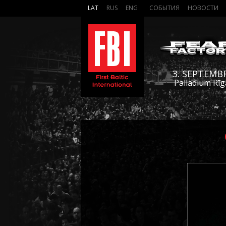
LAT
RUS
ENG
СОБЫТИЯ
НОВОСТИ
3. SEPTEMB
Palladium Rīg