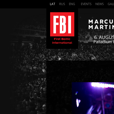
LAT
RUS
ENG
EVENTS
NEWS
GAL
6. AUGU
Palladium 