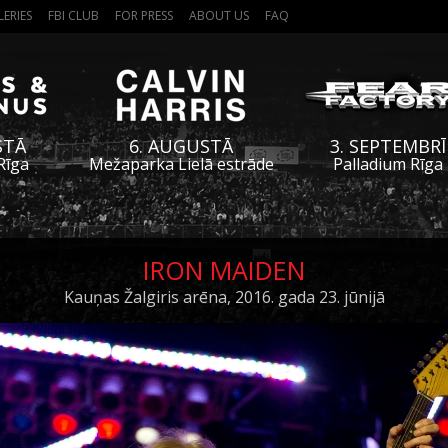
LERIES
FBI CLUB
FOR PRESS
ABOUT US
FAQ
STĀ
6. AUGUSTĀ
3. SEPTEMBRĪ
Rīga
Mežaparka Lielā estrāde
Palladium Rīga
IRON MAIDEN
Kauņas Žalgiris arēna, 2016. gada 23. jūnijā