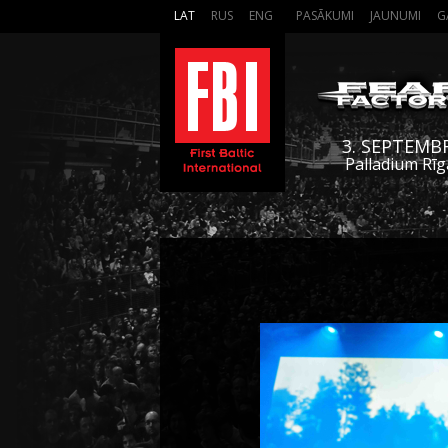
LAT
RUS
ENG
PASĀKUMI
JAUNUMI
G
3. SEPTEMB
Palladium Rīg