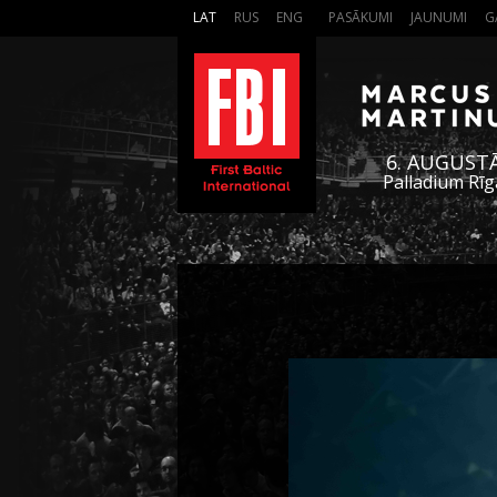
LAT
RUS
ENG
PASĀKUMI
JAUNUMI
G
6. AUGUST
Palladium Rīg