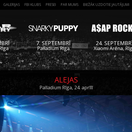
GALERIJAS
FBI KLUBS
PRESEI
PAR MUMS
BIEŽĀK UZDOTIE JAUTĀJUMI
MBRĪ
7. SEPTEMBRĪ
24. SEPTEMBR
Rīga
Palladium Rīga
Xiaomi Arēna, Rī
ALEJAS
Palladium Rīga, 24. aprīlī