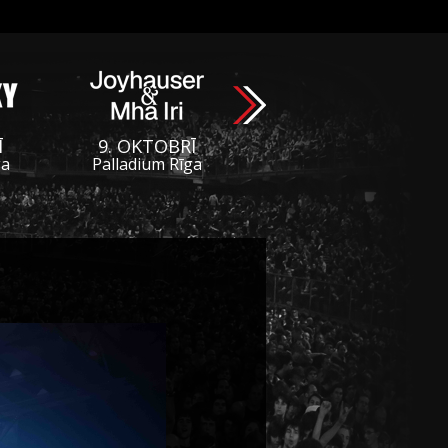
Ī
9. OKTOBRĪ
ga
Palladium Rīga