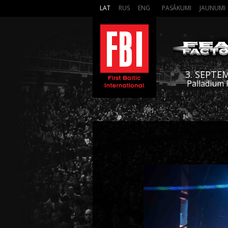
LAT
RUS
ENG
PASĀKUMI
JAUNUMI
3. SEPTE
Palladium 