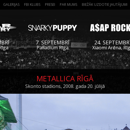
GALERIJAS
FBI KLUBS
PRESEI
PAR MUMS
BIEŽĀK UZDOTIE JAUTĀJUMI
MBRĪ
7. SEPTEMBRĪ
24. SEPTEMBR
Rīga
Palladium Rīga
Xiaomi Arēna, Rī
METALLICA RĪGĀ
Skonto stadions, 2008. gada 20. jūlijā