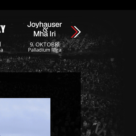
Ī
9. OKTOBRĪ
ga
Palladium Rīga