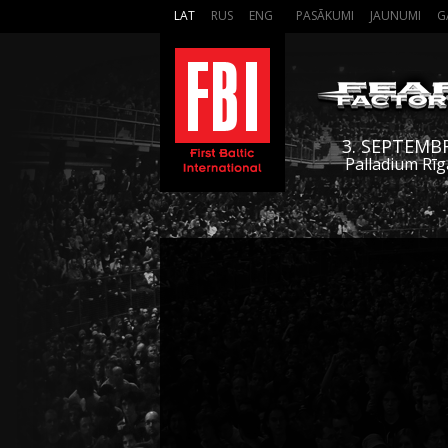
LAT
RUS
ENG
PASĀKUMI
JAUNUMI
G
3. SEPTEMB
Palladium Rīg