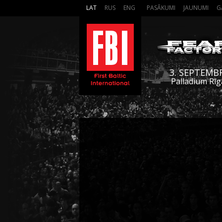
LAT
RUS
ENG
PASĀKUMI
JAUNUMI
G
3. SEPTEMB
Palladium Rīg