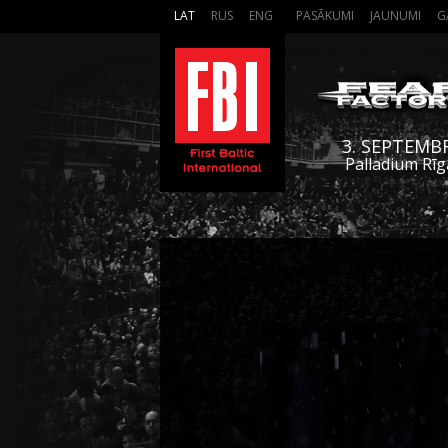
LAT
RUS
ENG
PASĀKUMI
JAUNUMI
G
3. SEPTEMB
Palladium Rīg