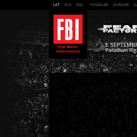
LAT
RUS
ENG
PASĀKUMI
JAUNUMI
G
3. SEPTEMB
Palladium Rīg