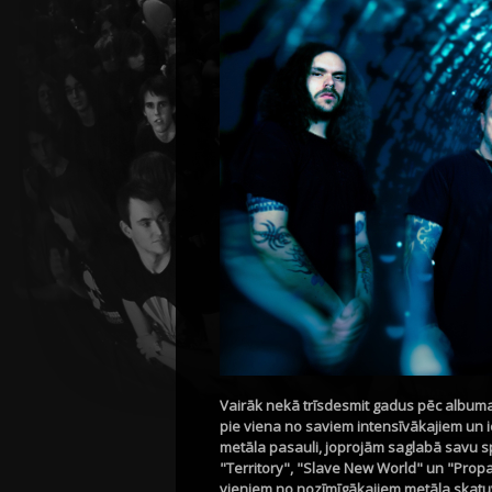
Vairāk nekā trīsdesmit gadus pēc albuma
pie viena no saviem intensīvākajiem un 
metāla pasauli, joprojām saglabā savu s
"Territory", "Slave New World" un "Prop
vieniem no nozīmīgākajiem metāla skatuv