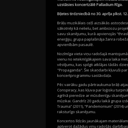
uzstāsies koncertzālē Palladium Rīga.
Biļetes tirdzniecībā no 30. aprīļa plkst. 12.
Brāļu muzikālais ceļš aizsākās astoņdesmi
sākotnēji kā nelielu, bet ambiciozu proj
savu skanējumu, kurā apvienojās “thrash
enerģiju, grupa paplašināja žanra robež
apvienībām pasaulē.
Nozīmīga vieta viņu radošajā mantojumā i
vienu no ietekmīgākajiem sava laika met
vēstījumu, kas spilgti atklājas tādās dz
"Propaganda". Šie skaņdarbi kļuvuši par
koncertprogrammu sastāvdaļa.
Pēc vairāku gadu pārtraukuma brāļi atja
Conspiracy, kas kļuva par loģisku turpi
agrīnā pieredze ar mūsdienīgu skanējumu,
mūzikai. Gandrīz 20 gadu laikā grupa izdev
Trauma” (2011), “Pandemonium” (2014) un 
raksturīgo skanējumu.
Koncertos līdzās jaunākajam materiālam t
aptverot dažādus viņu radošās darbības 