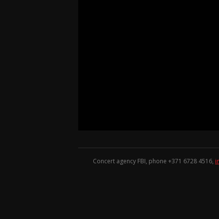
Concert agency FBI, phone +371
6728 4516
,
i