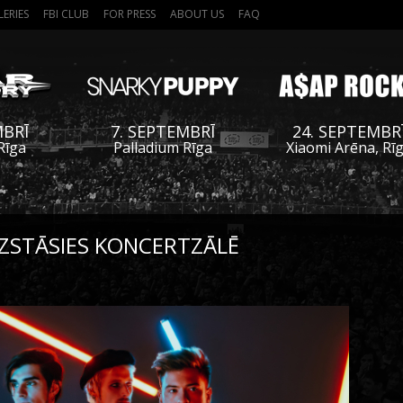
LERIES
FBI CLUB
FOR PRESS
ABOUT US
FAQ
MBRĪ
7. SEPTEMBRĪ
24. SEPTEMBR
Rīga
Palladium Rīga
Xiaomi Arēna, Rī
ZSTĀSIES KONCERTZĀLĒ