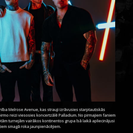
ība Melrose Avenue, kas strauji izrāvusies starptautiskās
pirmo reizi viesosies koncertzālē Palladium. No pirmajiem faniem
otām turnejām vairākos kontinentos grupa īsā laikā apliecinājusi
kajiem smagā roka jaunpienācējiem.