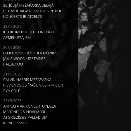
29. JŪLIJĀ MEŽAPARKA LIELAJĀ
ESTRĀDĒ RĪGĀ PLĀNOTAIS PITBULL
KONCERTS IR ATCELTS
22.07.2026
IETEIKUMI PITBULL KONCERTA
APMEKLĒTĀJIEM
26.06.2026
ELEKTRONISKĀ SOULA MŪZIĶIS
JAMIE WOON UZSTĀSIES
PALLADIUM
31.05.2026
CALVIN HARRIS MEŽAPARKĀ
PIEVIENOSIES ĪPAŠIE VIESI – MK UN
SYN COLE
27.05.2026
AMINATA AR KONCERTU “LIELA
MEITENE” 26. NOVEMBRĪ
ATGRIEZĪSIES PALLADIUM
KONCERTZĀLĒ