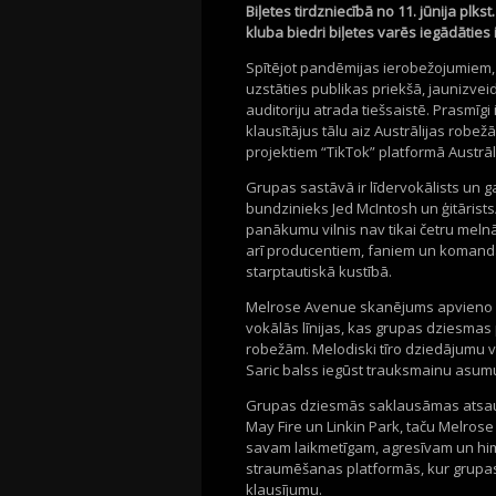
Biļetes tirdzniecībā no 11. jūnija plkst
kluba biedri biļetes varēs iegādāties 
Spītējot pandēmijas ierobežojumiem, 
uzstāties publikas priekšā, jaunizve
auditoriju atrada tiešsaistē. Prasmīgi
klausītājus tālu aiz Austrālijas robe
projektiem “TikTok” platformā Austrā
Grupas sastāvā ir līdervokālists un ga
bundzinieks Jed McIntosh un ģitārist
panākumu vilnis nav tikai četru meln
arī producentiem, faniem un komandai
starptautiskā kustībā.
Melrose Avenue skanējums apvieno sm
vokālās līnijas, kas grupas dziesmas
robežām. Melodiski tīro dziedājumu v
Saric balss iegūst trauksmainu asumu
Grupas dziesmās saklausāmas atsau
May Fire un Linkin Park, taču Melros
savam laikmetīgam, agresīvam un himn
straumēšanas platformās, kur grupa
klausījumu.