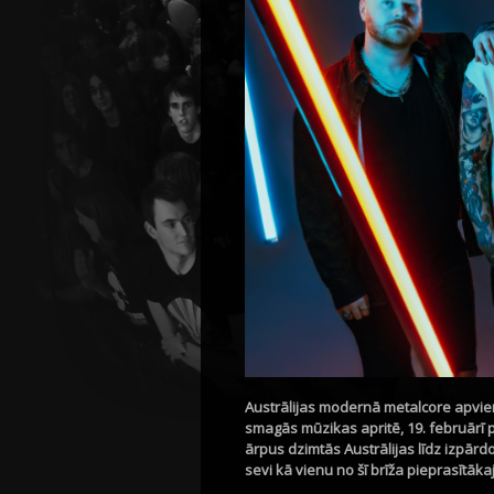
Austrālijas modernā metalcore apvien
smagās mūzikas apritē, 19. februārī 
ārpus dzimtās Austrālijas līdz izpārd
sevi kā vienu no šī brīža pieprasītā