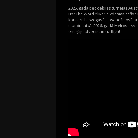
2025. gadā pēc debijas turnejas Austrā
un “The Word Alive” divdesmit sešos i
koncerti Lasvegasā, Losandželosā un F
stundu laikā. 2026. gadā Melrose Ave
enerģiju atvedīs arī uz Rīgu!