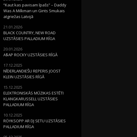
“Kaut kas pavisam īpašs” – Daddy
Was A Milkman un Gints Smukais
atgriežas Latvijā
21.01.2026
BLACK COUNTRY, NEW ROAD
UZSTĀSIES PALLADIUM RĪGA
20.01.2026
A$AP ROCKY UZSTĀSIES RĪGĀ
17.12.2025
NĪDERLANDIEŠU REPERIS JOOST
KLEIN UZSTĀSIES RĪGĀ
15.12.2025
ELEKTRONISKĀS MŪZIKAS ESTĒTI
KLANGKARUSSELL UZSTĀSIES
PALLADIUM RĪGA
10.12.2025
RÖYKSOPP AR DJ SETU UZSTĀSIES
PALLADIUM RĪGA
05.12.2025