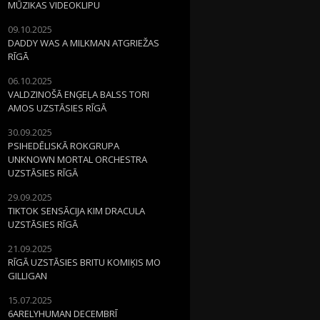
MŪZIKAS VIDEOKLIPU
09.10.2025
DADDY WAS A MILKMAN ATGRIEŽAS
RĪGĀ
06.10.2025
VALDZINOŠĀ ENĢEĻA BALSS TORI
AMOS UZSTĀSIES RĪGĀ
30.09.2025
PSIHEDĒLISKĀ ROKGRUPA
UNKNOWN MORTAL ORCHESTRA
UZSTĀSIES RĪGĀ
29.09.2025
TIKTOK SENSĀCIJA KIM DRACULA
UZSTĀSIES RĪGĀ
21.09.2025
RĪGĀ UZSTĀSIES BRITU KOMIĶIS MO
GILLIGAN
15.07.2025
6ARELYHUMAN DECEMBRĪ