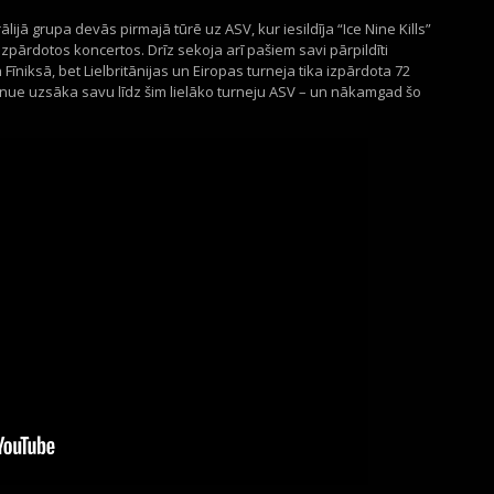
lijā grupa devās pirmajā tūrē uz ASV, kur iesildīja “Ice Nine Kills”
zpārdotos koncertos. Drīz sekoja arī pašiem savi pārpildīti
īniksā, bet Lielbritānijas un Eiropas turneja tika izpārdota 72
nue uzsāka savu līdz šim lielāko turneju ASV – un nākamgad šo