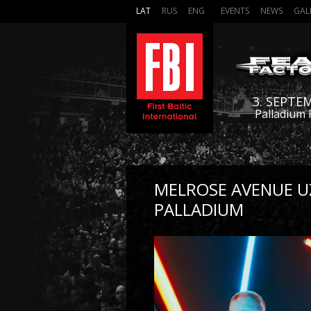
LAT
RUS
ENG
EVENTS
NEWS
GAL
3. SEPTE
Palladium 
MELROSE AVENUE U
PALLADIUM