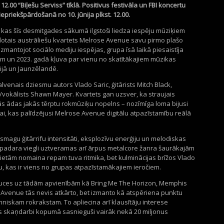
. 12.00 “Biļešu Serviss” tīklā. Positivus festivāla un FBI koncertu
iepriekšpārdošanā no 10. jūnija plkst. 12.00.
kas šīs desmitgades sākumā ilgstoši liedza iespēju mūziķiem
idotais austrāliešu kvartets Melrose Avenue savu pirmo plašo
 izmantojot sociālo mediju iespējas, grupa īsā laikā piesaistīja
žām un 2023. gadā kļuva par vienu no skatītākajiem mūzikas
lijā un Jaunzēlandē.
lvenais dziesmu autors Vlado Saric, ģitārists Mitch Black,
s/vokālists Shawn Mayer. Kvartets gan uzsver, ka straujais
ās ādas jakās tērptu rokmūziķu nopelns – nozīmīga loma bijusi
, kas palīdzējusi Melrose Avenue digitālu atpazīstamību reālā
agu ģitārrifu intensitāti, eksplozīvu enerģiju un melodiskas
 padara viegli uztveramas arī ārpus metalcore žanra šaurākajām
ietām nomaina repam tuva ritmika, bet kulminācijas brīžos Vlado
, kas ir viens no grupas atpazīstamākajiem ieročiem.
ces uz tādām apvienībām kā Bring Me The Horizon, Memphis
e Avenue tās nevis atkārto, bet izmanto kā atspēriena punktu
iskam rokrakstam. To apliecina arī klausītāju interese
s skaņdarbi kopumā sasnieguši vairāk nekā 20 miljonus