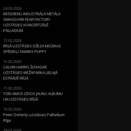
24.03.2026
MŪSDIENU INDUSTRIĀLĀ METĀLA
SMAGSVARI FEAR FACTORY
UZSTĀSIES KONCERTZĀLĒ
PALLADIUM
12.02.2026
RĪGĀ UZSTĀSIES DŽEZA MŪZIKAS
SPĪDEKĻI SNARKY PUPPY
12.02.2026
CALVIN HARRIS ŠOVASAR
UZSTĀSIES MEŽAPARKA LIELAJĀ
ESTRĀDĒ RĪGĀ
11.02.2026
TORI AMOS IZDOS JAUNU ALBUMU
UN UZSTĀSIES RĪGĀ
10.02.2026
Peter Doherty uzstāsies Palladium
Rīga
29.01.2026