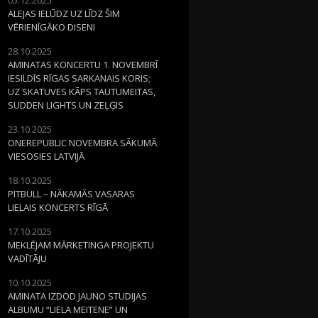
ALEJAS IELŪDZ UZ LĪDZ ŠIM
VĒRIENĪGĀKO DISENI
28.10.2025
AMINATAS KONCERTU 1. NOVEMBRĪ
IESILDĪS RĪGAS SARKANAIS KORIS;
UZ SKATUVES KĀPS TAUTUMEITAS,
SUDDEN LIGHTS UN ZEĻĢIS
23.10.2025
ONEREPUBLIC NOVEMBRA SĀKUMĀ
VIESOSIES LATVIJĀ
18.10.2025
PITBULL – NĀKAMĀS VASARAS
LIELAIS KONCERTS RĪGĀ
17.10.2025
MEKLĒJAM MĀRKETINGA PROJEKTU
VADĪTĀJU
10.10.2025
AMINATA IZDOD JAUNO STUDIJAS
ALBUMU “LIELA MEITENE” UN