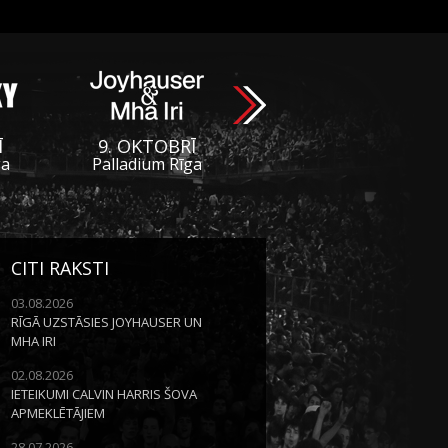
Ī
9. OKTOBRĪ
ga
Palladium Rīga
CITI RAKSTI
03.08.2026
RĪGĀ UZSTĀSIES JOYHAUSER UN
MHA IRI
02.08.2026
IETEIKUMI CALVIN HARRIS ŠOVA
APMEKLĒTĀJIEM
28.07.2026