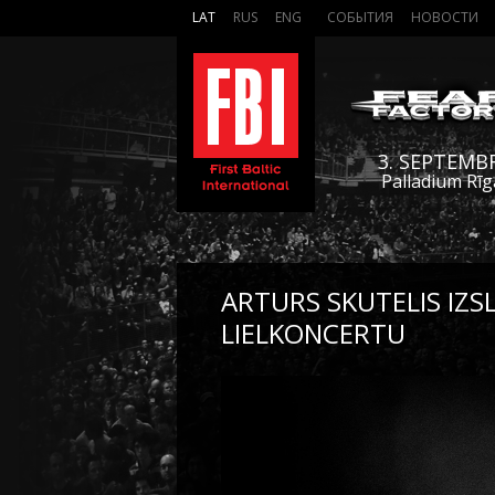
LAT
RUS
ENG
СОБЫТИЯ
НОВОСТИ
3. SEPTEMB
Palladium Rīg
ARTURS SKUTELIS IZS
LIELKONCERTU