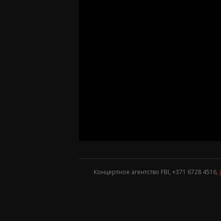
Концертное агентство FBI, +371
6728 4516
,