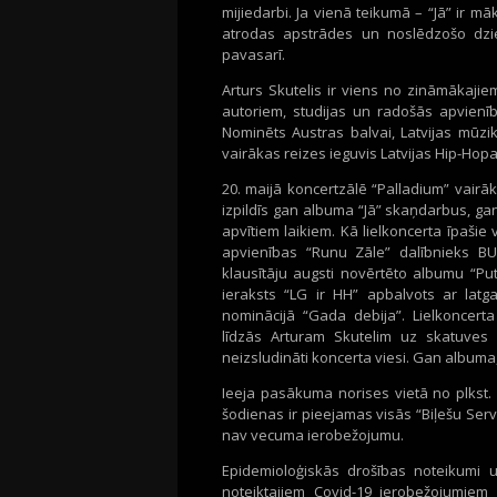
mijiedarbi. Ja vienā teikumā – “Jā” ir m
atrodas apstrādes un noslēdzošo dzie
pavasarī.
Arturs Skutelis ir viens no zināmākaji
autoriem, studijas un radošās apvienīb
Nominēts Austras balvai, Latvijas mūzi
vairākas reizes ieguvis Latvijas Hip-Hop
20. maijā koncertzālē “Palladium” vair
izpildīs gan albuma “Jā” skaņdarbus, g
apvītiem laikiem. Kā lielkoncerta īpaš
apvienības “Runu Zāle” dalībnieks BU
klausītāju augsti novērtēto albumu “Put
ieraksts “LG ir HH” apbalvots ar latg
nominācijā “Gada debija”. Lielkoncerta
līdzās Arturam Skutelim uz skatuves 
neizsludināti koncerta viesi. Gan albuma
Ieeja pasākuma norises vietā no plkst. 
šodienas ir pieejamas visās “Biļešu Servi
nav vecuma ierobežojumu.
Epidemioloģiskās drošības noteikumi u
noteiktajiem Covid-19 ierobežojumiem