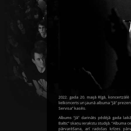
2022. gada 20. maijā Rīgā, koncertzālē
lielkoncerts un jaunā albuma “Jā” prezent
Servisa” kasēs.
Albums “Jā” darināts pēdējā gada laikā 
Baltic” skaņu ierakstu studijā. “Albuma c
pārvarēšana, arī radošas krīzes pārv