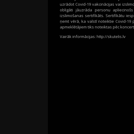
uzrādot Covid-19 vakcinācijas vai izslim
obligāti jāuzrāda personu apliecinoš
izslimošanas sertifikāts. Sertifikātu ie
ņemt vērā, ka valstī noteiktie Covid-19
apmeklētājiem tiks noteiktas pēc koncer
Vairāk informācijas: http://skutelis.lv