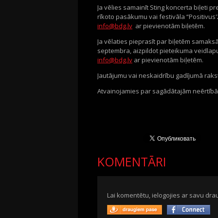
Ja vēlies samainīt Sting koncerta biļeti pr
rīkoto pasākumu vai festivāla “Positivus'2
info@bdg.lv
ar pievienotām biļetēm.
Ja vēlaties pieprasīt par biļetēm samaksā
septembra, aizpildot pieteikuma veidlapu
info@bdg.lv
ar pievienotām biļetēm.
Jautājumu vai neskaidrību gadījumā rakst
Atvainojamies par sagādātajām neērtībām 
KOMENTĀRI
Lai komentētu, ielogojies ar savu drau