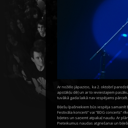
Ar nožēlo jāpaziņo, ka 2. oktobrī paredz
apstākļu dēļ un ar to ieviestajiem
pasāku
tuvākā gada laikā nav iespējams pārcelt.
Biļešu īpašniekiem būs iespēja samainīt b
Festivāla koncerti” vai “BDG concerts” rīko
biļetes un saņemt atpakaļ naudu. Ar plān
Pieteikumus naudas atgriešanai un biļeš