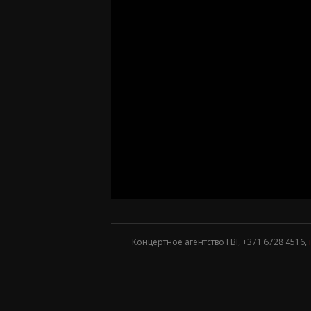
Концертное агентство FBI, +371
6728 4516
,