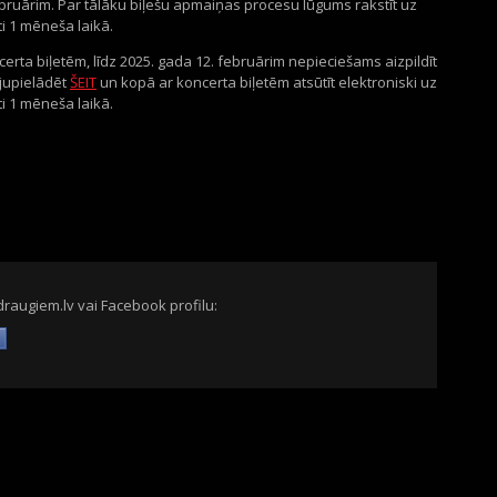
februārim. Par tālāku biļešu apmaiņas procesu lūgums rakstīt uz
āti 1 mēneša laikā.
certa biļetēm, līdz 2025. gada 12. februārim nepieciešams aizpildīt
ejupielādēt
ŠEIT
un kopā ar koncerta biļetēm atsūtīt elektroniski uz
ti 1 mēneša laikā.
draugiem.lv vai Facebook profilu: