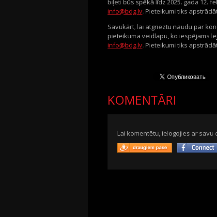
biļeti būs spēkā līdz 2025. gada 12. 
info@bdg.lv
. Pieteikumi tiks apstrād
Savukārt, lai atgrieztu naudu par kon
pieteikuma veidlapu, ko iespējams l
info@bdg.lv
. Pieteikumi tiks apstrādā
KOMENTĀRI
Lai komentētu, ielogojies ar savu 