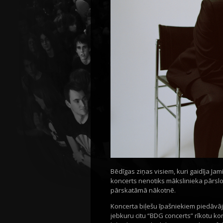
Bēdīgas ziņas visiem, kuri gaidīja Ja
koncerts nenotiks mākslinieka pārslog
pārskatāmā nākotnē.
Koncerta biļešu īpašniekiem piedāvāj
jebkuru citu “BDG concerts” rīkotu k