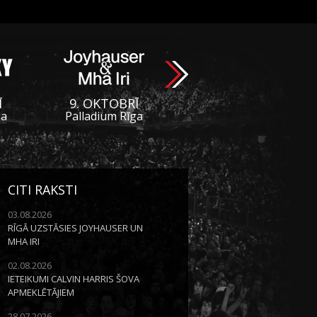
Ī
9. OKTOBRĪ
ga
Palladium Rīga
CITI RAKSTI
03.08.2026
RĪGĀ UZSTĀSIES JOYHAUSER UN
MHA IRI
02.08.2026
IETEIKUMI CALVIN HARRIS ŠOVA
APMEKLĒTĀJIEM
28.07.2026