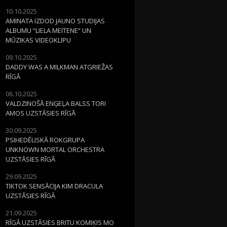
10.10.2025
AMINATA IZDOD JAUNO STUDIJAS
ALBUMU “LIELA MEITENE” UN
MŪZIKAS VIDEOKLIPU
09.10.2025
DADDY WAS A MILKMAN ATGRIEŽAS
RĪGĀ
06.10.2025
VALDZINOŠĀ ENĢEĻA BALSS TORI
AMOS UZSTĀSIES RĪGĀ
30.09.2025
PSIHEDĒLISKĀ ROKGRUPA
UNKNOWN MORTAL ORCHESTRA
UZSTĀSIES RĪGĀ
29.09.2025
TIKTOK SENSĀCIJA KIM DRACULA
UZSTĀSIES RĪGĀ
21.09.2025
RĪGĀ UZSTĀSIES BRITU KOMIĶIS MO