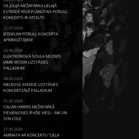
29. JŪLIJĀ MEŽAPARKA LIELAJĀ
ESTRĀDĒ RĪGĀ PLĀNOTAIS PITBULL
KONCERTS IR ATCELTS
22.07.2026
IETEIKUMI PITBULL KONCERTA
APMEKLĒTĀJIEM
26.06.2026
ELEKTRONISKĀ SOULA MŪZIĶIS
JAMIE WOON UZSTĀSIES
PALLADIUM
04.06.2026
MELROSE AVENUE UZSTĀSIES
KONCERTZĀLĒ PALLADIUM
31.05.2026
CALVIN HARRIS MEŽAPARKĀ
PIEVIENOSIES ĪPAŠIE VIESI – MK UN
SYN COLE
27.05.2026
AMINATA AR KONCERTU “LIELA