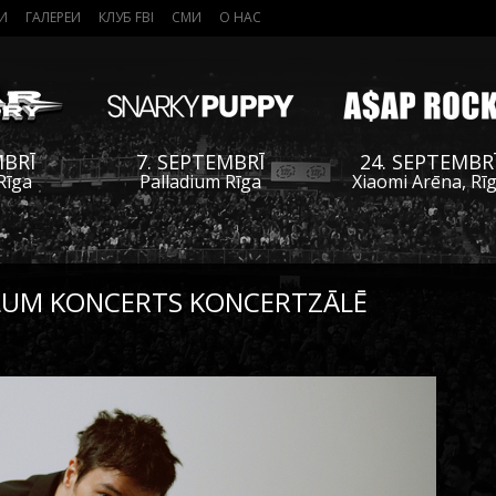
И
ГАЛЕРЕИ
КЛУБ FBI
СМИ
О НАС
MBRĪ
7. SEPTEMBRĪ
24. SEPTEMBR
Rīga
Palladium Rīga
Xiaomi Arēna, Rī
LLUM KONCERTS KONCERTZĀLĒ