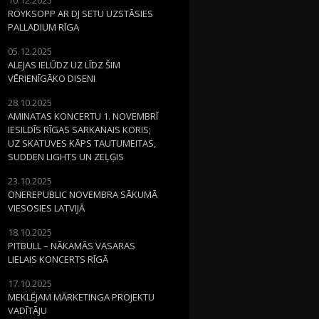
RÖYKSOPP AR DJ SETU UZSTĀSIES
PALLADIUM RĪGA
05.12.2025
ALEJAS IELŪDZ UZ LĪDZ ŠIM
VĒRIENĪGĀKO DISENI
28.10.2025
AMINATAS KONCERTU 1. NOVEMBRĪ
IESILDĪS RĪGAS SARKANAIS KORIS;
UZ SKATUVES KĀPS TAUTUMEITAS,
SUDDEN LIGHTS UN ZEĻĢIS
23.10.2025
ONEREPUBLIC NOVEMBRA SĀKUMĀ
VIESOSIES LATVIJĀ
18.10.2025
PITBULL – NĀKAMĀS VASARAS
LIELAIS KONCERTS RĪGĀ
17.10.2025
MEKLĒJAM MĀRKETINGA PROJEKTU
VADĪTĀJU