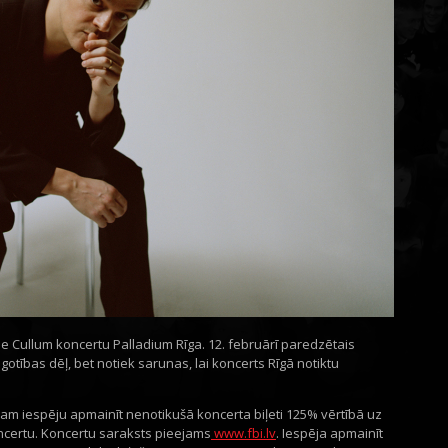
mie Cullum koncertu Palladium Rīga. 12. februārī paredzētais
otības dēļ, bet notiek sarunas, lai koncerts Rīgā notiktu
am iespēju apmainīt nenotikušā koncerta biļeti 125% vērtībā uz
oncertu. Koncertu saraksts pieejams
www.fbi.lv
. Iespēja apmainīt