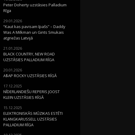
Peter Doherty uzstāsies Palladium
Rīga
29.01.2026
“Kaut kas pavisam īpašs” – Daddy
Was A Milkman un Gints Smukais
atgriežas Latvijā
21.01.2026
BLACK COUNTRY, NEW ROAD
UZSTĀSIES PALLADIUM RĪGA
20.01.2026
A$AP ROCKY UZSTĀSIES RĪGĀ
17.12.2025
NĪDERLANDIEŠU REPERIS JOOST
KLEIN UZSTĀSIES RĪGĀ
15.12.2025
ELEKTRONISKĀS MŪZIKAS ESTĒTI
KLANGKARUSSELL UZSTĀSIES
PALLADIUM RĪGA
10.12.2025