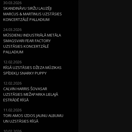
30.03.2026
SKANDINĀVU SIRŽU LAUZĒJI
MARCUS & MARTINUS UZSTĀSIES
KONCERTZĀLĒ PALLADIUM
24.03.2026
MŪSDIENU INDUSTRIĀLĀ METĀLA
SMAGSVARI FEAR FACTORY
UZSTĀSIES KONCERTZĀLĒ
PALLADIUM
12.02.2026
RĪGĀ UZSTĀSIES DŽEZA MŪZIKAS
SPĪDEKĻI SNARKY PUPPY
12.02.2026
CALVIN HARRIS ŠOVASAR
UZSTĀSIES MEŽAPARKA LIELAJĀ
ESTRĀDĒ RĪGĀ
11.02.2026
TORI AMOS IZDOS JAUNU ALBUMU
UN UZSTĀSIES RĪGĀ
10.02.2026